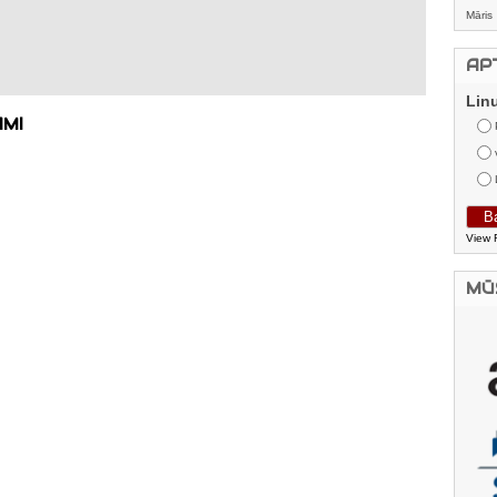
Māris
AP
Lin
AMI
View 
MŪ