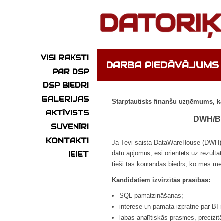
VISI RAKSTI
DARBA PIEDĀVĀJUMS
PAR DSP
DSP BIEDRI
GALERIJAS
Starptautisks finanšu uzņēmums, kas
AKTĪVISTS
DWH/B
SUVENĪRI
KONTAKTI
Ja Tevi saista DataWareHouse (DWH) / B
datu apjomus, esi orientēts uz rezultā
IEIET
tieši tas komandas biedrs, ko mēs m
Kandidātiem izvirzītās prasības:
SQL pamatzināšanas;
interese un pamata izpratne par BI
labas analītiskās prasmes, precizitā