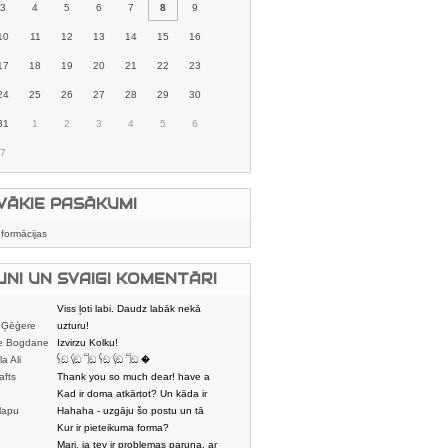
3
4
5
6
7
8
9
10
11
12
13
14
15
16
17
18
19
20
21
22
23
24
25
26
27
28
29
30
31
1
2
3
4
5
6
7
VĀKIE PASĀKUMI
nformācijas
UNI UN SVAIGI KOMENTĀRI
Viss ļoti labi. Daudz labāk nekā
 Ģēģere
karstmaizīšu
uzturu!
e Bogdane
Izvirzu Kolku!
la Ali
𓌜ඞ 𓌱ඞ 𓌏ඞ 𓌜ඞ 𓌱ඞ 𓌏ඞ �
afts
Thank you so much dear! have a
nice day
Kad ir doma atkārtot? Un kāda ir
lapu
aptuvenā dalī
Hahaha - uzgāju šo postu un tā
dātājs
sasmējos. Četr
Kur ir pieteikuma forma?
Mari, ja tev ir problemas paruna, ar