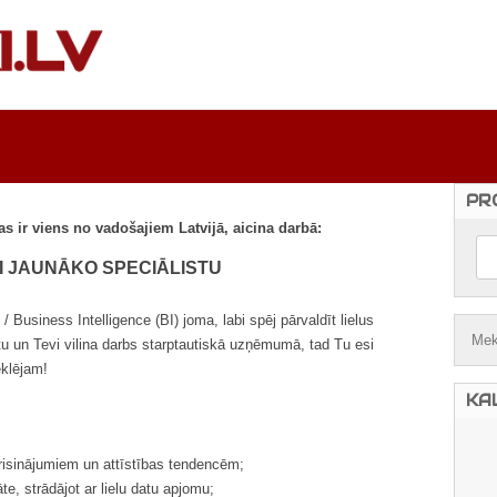
PR
 ir viens no vadošajiem Latvijā, aicina darbā:
I JAUNĀKO SPECIĀLISTU
usiness Intelligence (BI) joma, labi spēj pārvaldīt lielus
tu un Tevi vilina darbs starptautiskā uzņēmumā, tad Tu esi
eklējam!
KA
 risinājumiem un attīstības tendencēm;
te, strādājot ar lielu datu apjomu;