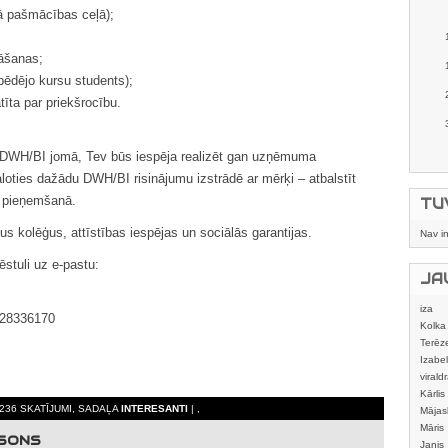
tā pašmācības ceļā);
nāšanas;
 pēdējo kursu students);
tīta par priekšrocību.
m DWH/BI jomā, Tev būs iespēja realizēt gan uzņēmuma
loties dažādu DWH/BI risinājumu izstrādē ar mērķi – atbalstīt
 pieņemšanā.
TU
us kolēģus, attīstības iespējas un sociālās garantijas.
Nav i
stuli uz e-pastu:
JA
iza
b.28336170
Kolka
Terēz
Izabel
viraldr
Kārlis
236 SKATĪJUMI, SADAĻA
INTERESANTI
| ,
Mājas
izstrā
Māris
RSONS
Janis