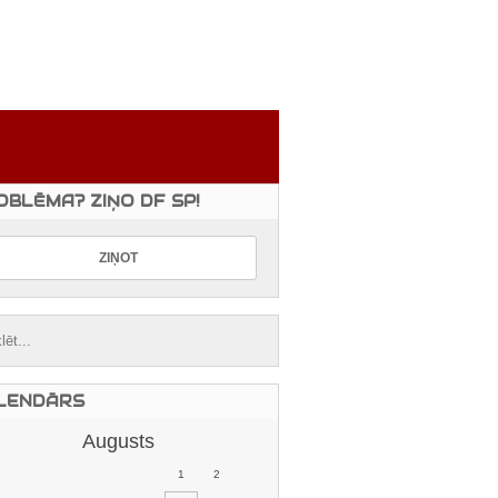
OBLĒMA? ZIŅO DF SP!
LENDĀRS
Augusts
1
2