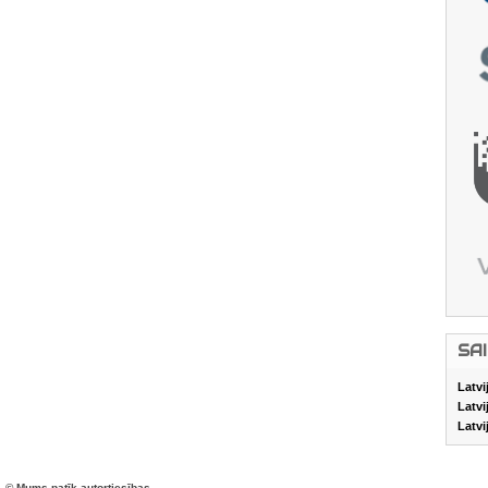
SA
Latvi
Latvi
Latvi
© Mums patīk autortiesības