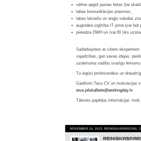
vēlme apgūt jaunas lietas (tai skai
labas komunikācijas prasmes;
labas latviešu un angļu valodas zi
augstākā izglītība IT jomā (var būt
pieredze DWH un /vai BI tiks uzska
Sadarbojoties ar citiem ekspertie
vajadzības, gan savas idejas, pieda
uzņēmuma vadību svarīgu lēmumu
Tu iegūsi profesionālus un draudzīg
Gaidīsim Tavu CV un motivācijas vē
ieva.pilskalliete@workingday.
lv
Tālrunis papildus informācijai: mo
NOVEMBER 24, 2015, REINISKASPARSONS, 2
REINISKASPA