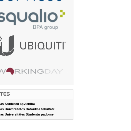
ITES
jas Studentu apvienība
jas Universitātes Datorikas fakultāte
jas Universitātes Studentu padome