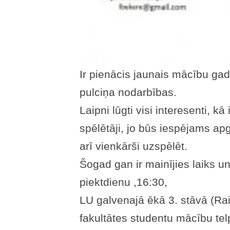
Ir pienācis jaunais mācību gad
pulciņa nodarbības.
Laipni lūgti visi interesenti, kā
spēlētāji, jo būs iespējams ap
arī vienkārši uzspēlēt.
Šogad gan ir mainījies laiks un
piektdienu ,16:30,
LU galvenajā ēkā 3. stāvā (Rai
fakultātes studentu mācību telp