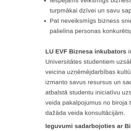
Iespējams veiksmīgs biznes
turpmākai dzīvei un savu sap
Pat neveiksmīgs bizness snie
palielina personas konkurētsp
LU EVF Biznesa inkubators
i
Universitātes studentiem uzsāk
veicina uzņēmējdarbības kultū
izmanto savus resursus un sad
atbalstā studentu iniciatīvu u
veida pakalpojumus no biroja 
dažāda veida konsultācijām.
Ieguvumi sadarbojoties ar B