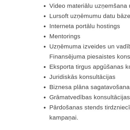
Video materiālu uzņemšana u
Lursoft uzņēmumu datu bāz
Interneta portālu hostings
Mentorings
Uzņēmuma izveides un vadība
Finansējuma piesaistes kons
Eksporta tirgus apgūšanas ko
Juridiskās konsultācijas
Biznesa plāna sagatavošanas
Grāmatvedības konsultācijas
Pārdošanas stends tirdzniecī
kampaņai.