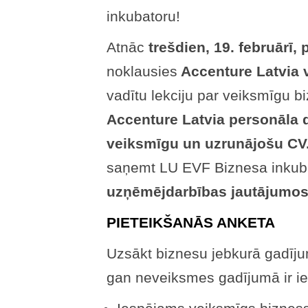
inkubatoru!
Atnāc
trešdien, 19. februārī, 
noklausies
Accenture Latvia 
vadītu lekciju par veiksmīgu b
Accenture Latvia personāla 
veiksmīgu un uzrunājošu CV
saņemt LU EVF Biznesa inkub
uzņēmējdarbības jautājumos
PIETEIKŠANĀS ANKETA
Uzsākt biznesu jebkurā gadījum
gan neveiksmes gadījumā ir i