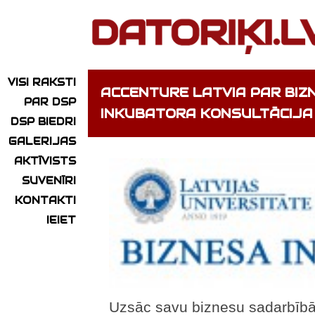
VISI RAKSTI
ACCENTURE LATVIA PAR BIZN
PAR DSP
INKUBATORA KONSULTĀCIJA
DSP BIEDRI
GALERIJAS
AKTĪVISTS
SUVENĪRI
KONTAKTI
IEIET
Uzsāc savu biznesu sadarbīb