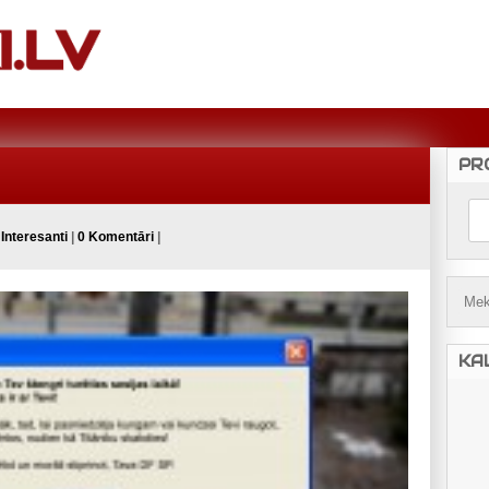
PR
a
Interesanti
|
0 Komentāri
|
KA