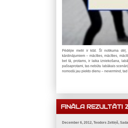
Pēdējie metri ir klāt. Šī notikuma dē
kārdinājumiem – mācīties, mācīties, mācīti
bet tā, protams, ir laika izniekošana, lab
pašsaprotami, tas nebūtu labākais scenārijs
nomodā jau piekto dienu – nevermind, tad 
FINĀLA REZULTĀTI ZI
December 6, 2012, Teodors Zeltiņš, Sad