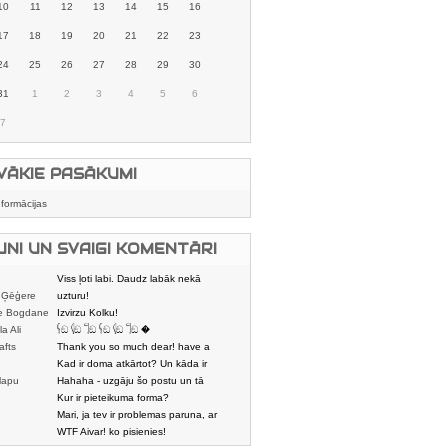
10
11
12
13
14
15
16
17
18
19
20
21
22
23
24
25
26
27
28
29
30
31
1
2
3
4
5
6
7
VĀKIE PASĀKUMI
nformācijas
UNI UN SVAIGI KOMENTĀRI
Viss ļoti labi. Daudz labāk nekā
 Ģēģere
karstmaizīšu
uzturu!
e Bogdane
Izvirzu Kolku!
la Ali
𓌜ඞ 𓌱ඞ 𓌏ඞ 𓌜ඞ 𓌱ඞ 𓌏ඞ �
afts
Thank you so much dear! have a
nice day
Kad ir doma atkārtot? Un kāda ir
lapu
aptuvenā dalī
Hahaha - uzgāju šo postu un tā
dātājs
sasmējos. Četr
Kur ir pieteikuma forma?
Mari, ja tev ir problemas paruna, ar
mani tiesi. E
WTF Aivar! ko pisienies!