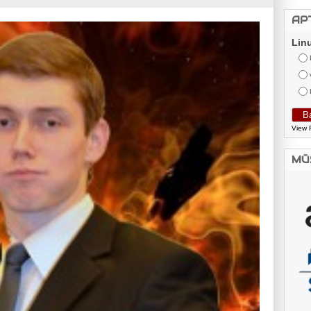
AP
Lin
View 
MŪ