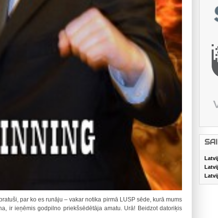
SA
Latvi
Latvi
Latvi
pratuši, par ko es runāju – vakar notika pirmā LUSP sēde, kurā mums
na, ir ieņēmis godpilno priekšsēdētāja amatu. Urā! Beidzot datoriķis