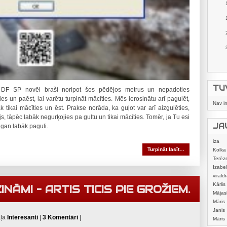
TU
ļ, DF SP novēl braši noripot šos pēdējos metrus un nepadoties
es un paēst, lai varētu turpināt mācīties. Mēs ierosinātu arī pagulēt,
Nav i
āk tikai mācīties un ēst. Prakse norāda, ka guļot var arī aizgulēties,
, tāpēc labāk negurķojies pa gultu un tikai mācīties. Tomēr, ja Tu esi
JA
gan labāk paguli.
iza
Turpināt lasīt…
Kolka
Terēz
Izabel
viraldr
Kārlis
NĀMI – ARTIS TICIS PIE GROŽIEM.
Mājas
izstrā
Māris
Janis
aļa
Interesanti
|
3 Komentāri
|
Māris