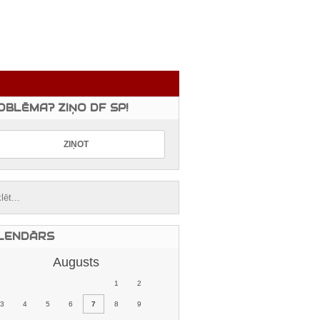
OBLĒMA? ZIŅO DF SP!
LENDĀRS
Augusts
1
2
3
4
5
6
7
8
9