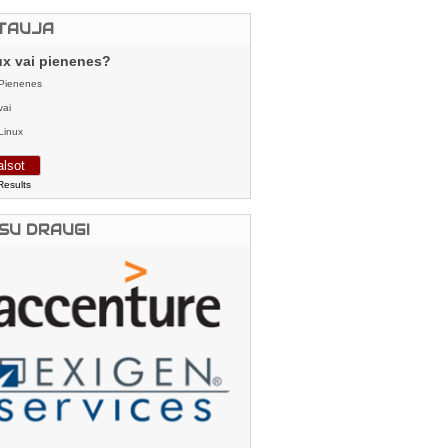
TAUJA
ux vai pienenes?
Pienenes
vai
Linux
Results
SU DRAUGI