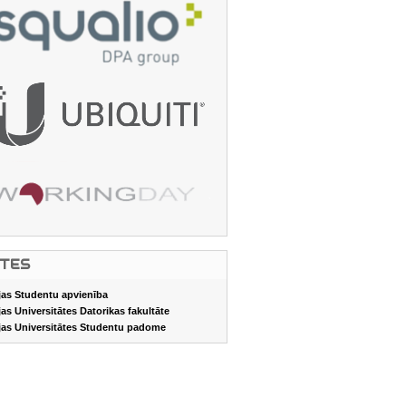
ITES
jas Studentu apvienība
jas Universitātes Datorikas fakultāte
jas Universitātes Studentu padome