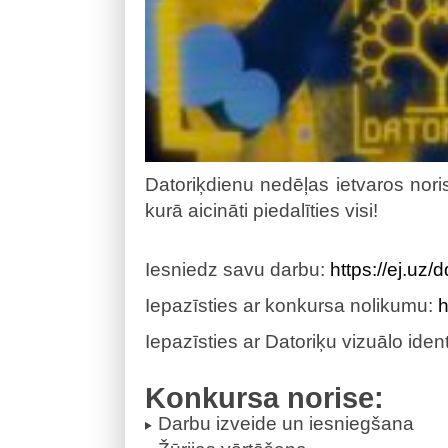
Datoriķdienu nedēļas ietvaros nori
kurā aicināti piedalīties visi!
Iesniedz savu darbu:
https://ej.uz
Iepazīsties ar konkursa nolikumu:
h
Iepazīsties ar Datoriķu vizuālo ident
Konkursa norise:
Darbu izveide un iesniegšana