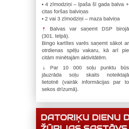
• 4 zīmodziņi – īpaša šī gada balva +
citas foršas balviņas
• 2 vai 3 zīmodziņi – maza balviņa
Balvas var saņemt DSP birojā
(301. telpā).
Bingo kartītes varēs saņemt sākot ar
otrdienas spēļu vakaru, kā arī pie
citām minētajām aktivitātēm.
Par 10 000 soļu punktu būs
jāuzrāda soļu skaits noteiktajā
lietotnē (vairāk informācijas par to
sekos drīzumā).
DATORIĶU DIENU 
ŽŪRIJAS SASTĀVS