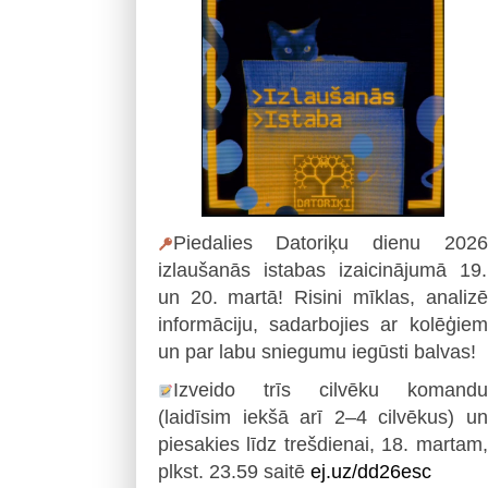
Piedalies Datoriķu dienu 2026
izlaušanās istabas izaicinājumā 19.
un 20. martā! Risini mīklas, analizē
informāciju, sadarbojies ar kolēģiem
un par labu sniegumu iegūsti balvas!
Izveido trīs cilvēku komandu
(laidīsim iekšā arī 2–4 cilvēkus) un
piesakies līdz trešdienai, 18. martam,
plkst. 23.59 saitē
ej.uz/dd26esc