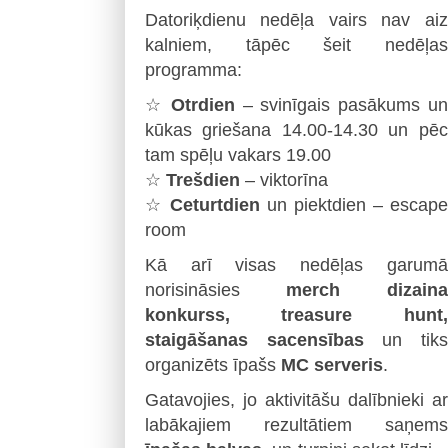
Datoriķdienu nedēļa vairs nav aiz
kalniem, tāpēc šeit nedēļas
programma:
☆
Otrdien
– svinīgais pasākums un
kūkas griešana 14.00-14.30 un pēc
tam spēļu vakars 19.00
☆
Trešdien
– viktorīna
☆
Ceturtdien
un piektdien – escape
room
Kā arī visas nedēļas garumā
norisināsies
merch dizaina
konkurss, treasure hunt,
staigāšanas sacensības
un tiks
organizēts īpašs
MC serveris
.
Gatavojies, jo aktivitāšu dalībnieki ar
labākajiem rezultātiem saņems