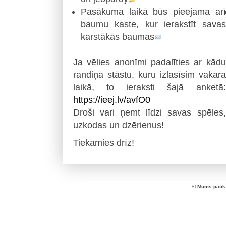
Pasākuma laikā būs pieejama arī
baumu kaste, kur ierakstīt savas
karstākās baumas
Ja vēlies anonīmi padalīties ar kādu
randiņa stāstu, kuru izlasīsim vakara
laikā, to ieraksti šajā anketā:
https://ieej.lv/avfO0
Droši vari ņemt līdzi savas spēles,
uzkodas un dzērienus!
Tiekamies drīz!
© Mums patīk 