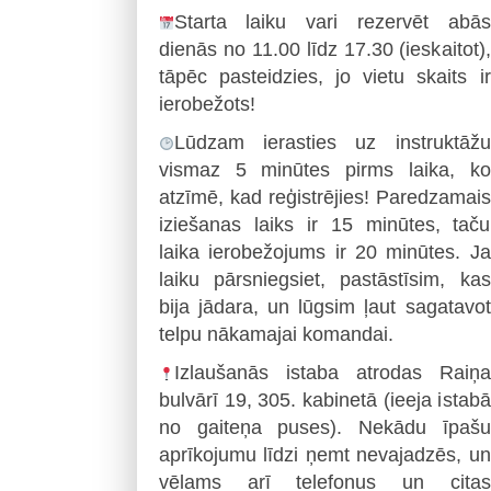
Starta laiku vari rezervēt abās
dienās no 11.00 līdz 17.30 (ieskaitot),
tāpēc pasteidzies, jo vietu skaits ir
ierobežots!
Lūdzam ierasties uz instruktāžu
vismaz 5 minūtes pirms laika, ko
atzīmē, kad reģistrējies! Paredzamais
iziešanas laiks ir 15 minūtes, taču
laika ierobežojums ir 20 minūtes. Ja
laiku pārsniegsiet, pastāstīsim, kas
bija jādara, un lūgsim ļaut sagatavot
telpu nākamajai komandai.
Izlaušanās istaba atrodas Raiņa
bulvārī 19, 305. kabinetā (ieeja istabā
no gaiteņa puses). Nekādu īpašu
aprīkojumu līdzi ņemt nevajadzēs, un
vēlams arī telefonus un citas