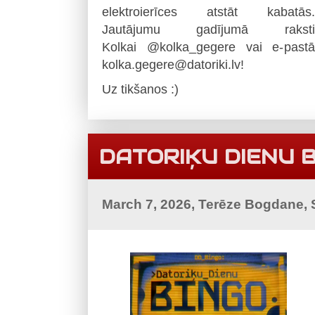
elektroierīces atstāt kabatās.
Jautājumu gadījumā raksti
Kolkai @kolka_gegere vai e-pastā
kolka.gegere@datoriki.lv!
Uz tikšanos :)
DATORIĶU DIENU B
March 7, 2026, Terēze Bogdane,