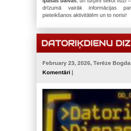
īpašas balvas
, un turpini sekot līdzi –
drīzumā vairāk informācijas par
pieteikšanos aktivitātēm un to norisi!
DATORIĶDIENU DI
February 23, 2026, Terēze Bogd
Komentāri
|