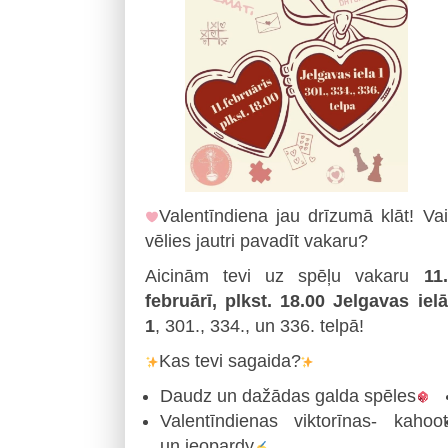
Valentīndiena jau drīzumā klāt! Vai
vēlies jautri pavadīt vakaru?
Aicinām tevi uz spēļu vakaru
11.
februārī, plkst. 18.00 Jelgavas ielā
1
, 301., 334., un 336. telpā!
Kas tevi sagaida?
Daudz un dažādas galda spēles
Valentīndienas viktorīnas- kahoot
un jeopardy