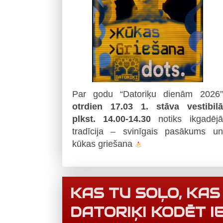
Par godu “Datoriķu dienām 2026”
otrdien 17.03 1. stāva vestibilā
plkst. 14.00-14.30
notiks ikgadējā
tradīcija – svinīgais pasākums un
kūkas griešana
KAS TU SOĻO, KAS
DATORIĶI KODĒT IE