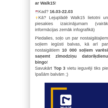
ar Walk15
!
Kad?
16.03-22.03
Kā? Lejuplādē Walk15 lietotni un
piesakies izaicinājumam (vairāk
informācijas zemāk infografikā)
Piedalies, soļo un par nostaigātajiem
soļiem iegūsti balvas, kā arī par
nostaigātiem
10 000 soļiem varēsi
saņemt zīmodziņu datoriķdienu
bingo
!
Savukārt
Top 3
vietu ieguvēji tiks pie
īpašām balvām ;)