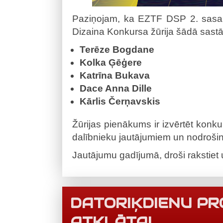
Paziņojam, ka EZTF DSP 2. sasau
Dizaina Konkursa žūrija šādā sast
Terēze Bogdane
Kolka Ģēģere
Katrīna Bukava
Dace Anna Dille
Kārlis Čerņavskis
Žūrijas pienākums ir izvērtēt konku
dalībnieku jautājumiem un nodrošin
Jautājumu gadījumā, droši rakstiet
DATORIĶDIENU PR
ATKLĀTA!