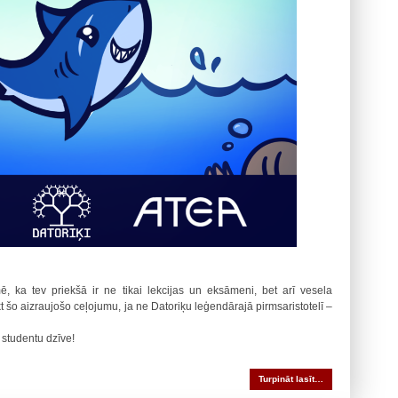
ē, ka tev priekšā ir ne tikai lekcijas un eksāmeni, bet arī vesela
t šo aizraujošo ceļojumu, ja ne Datoriķu leģendārajā pirmsaristotelī –
 studentu dzīve!
Turpināt lasīt…