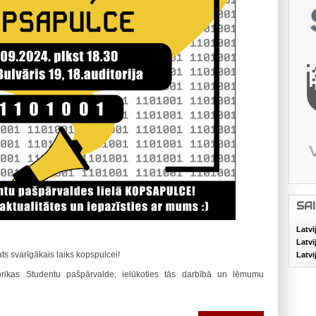
SA
Latvi
Latvi
ats svarīgākais laiks kopspulcei!
Latvi
orikas Studentu pašpārvalde, ielūkoties tās darbībā un lēmumu