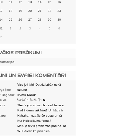
10
11
12
13
14
15
16
17
18
19
20
21
22
23
24
25
26
27
28
29
30
31
1
2
3
4
5
6
7
VĀKIE PASĀKUMI
nformācijas
UNI UN SVAIGI KOMENTĀRI
Viss ļoti labi. Daudz labāk nekā
 Ģēģere
karstmaizīšu
uzturu!
e Bogdane
Izvirzu Kolku!
la Ali
𓌜ඞ 𓌱ඞ 𓌏ඞ 𓌜ඞ 𓌱ඞ 𓌏ඞ �
afts
Thank you so much dear! have a
nice day
Kad ir doma atkārtot? Un kāda ir
lapu
aptuvenā dalī
Hahaha - uzgāju šo postu un tā
dātājs
sasmējos. Četr
Kur ir pieteikuma forma?
Mari, ja tev ir problemas paruna, ar
mani tiesi. E
WTF Aivar! ko pisienies!