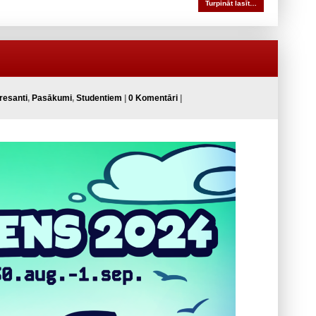
Turpināt lasīt…
eresanti
,
Pasākumi
,
Studentiem
|
0 Komentāri
|