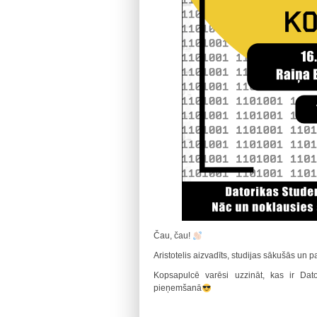
Čau, čau!
Aristotelis aizvadīts, studijas sākušās un p
Kopsapulcē varēsi uzzināt, kas ir Dat
pieņemšanā