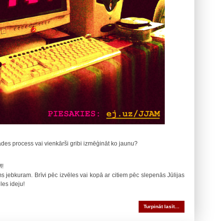
trādes process vai vienkārši gribi izmēģināt ko jaunu?
M!
ms jebkuram. Brīvi pēc izvēles vai kopā ar citiem pēc slepenās Jūlijas
es ideju!
Turpināt lasīt…