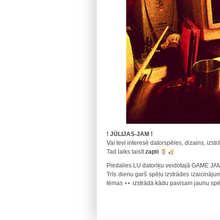
! JŪLIJAS-JAM !
Vai tevi interesē datorspēles, dizains, izs
Tad laiks taisīt
zapti
Piedalies LU datoriķu veidotajā GAME JA
Trīs dienu garš spēļu izstrādes izaicināju
tēmas
izstrādā kādu pavisam jaunu spēl