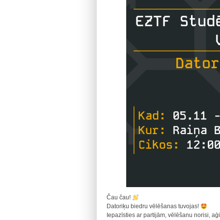
Čau čau!
Datoriķu biedru vēlēšanas tuvojas!
Iepazīsties ar partijām, vēlēšanu norisi, aģ