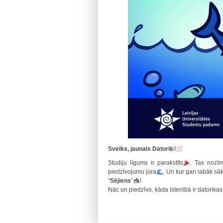
Sveiks, jaunais Datoriķ
i!
Studiju līgums ir parakstīts
. Tas nozīm
piedzīvojumu jūra
. Un kur gan labāk sāk
“
Sējiens
”
!
Nāc un piedzīvo, kāda īstenībā ir datorikas