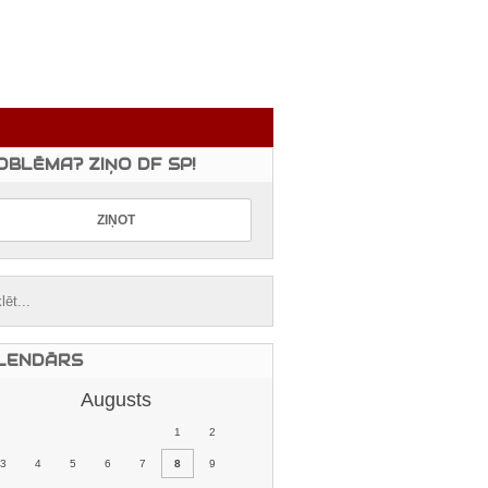
OBLĒMA? ZIŅO DF SP!
LENDĀRS
Augusts
1
2
3
4
5
6
7
8
9