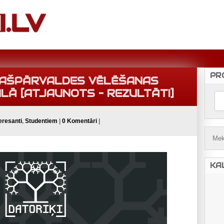
PR
PAŠPĀRVALDES VĒLĒŠANAS
LĀ [ATJAUNOTS – REZULTĀTI]
eresanti
,
Studentiem
|
0 Komentāri
|
KA