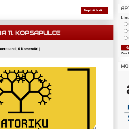
AP
Turpināt lasīt…
Lin
MA 11. KOPSAPULCE
nteresanti
|
0 Komentāri
|
View 
MŪ