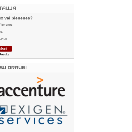
TAUJA
ux vai pienenes?
Pienenes
vai
Linux
Results
SU DRAUGI