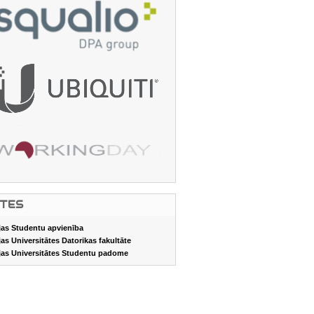
ITES
jas Studentu apvienība
jas Universitātes Datorikas fakultāte
jas Universitātes Studentu padome