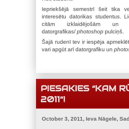
Iepriekšējā semestrī šeit tika v
interesētu datorikas studentus. L
citām izklaidējošām un a
datorgrafikas/
photoshop
pulciņš.
Šajā rudenī tev ir iespēja apmeklē
vari apgūt arī datorgrafiku un
photo
PIESAKIES “KAM 
2011”!
October 3, 2011, Ieva Nāgele, Sa