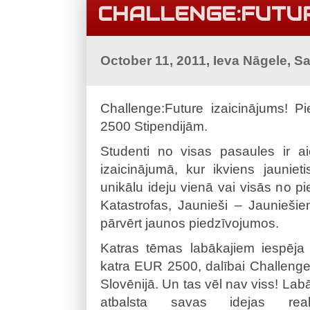
CHALLENGE:FUTUR
October 11, 2011, Ieva Nāgele, S
Challenge:Future izaicinājums! 
2500 Stipendijām.
Studenti no visas pasaules ir aic
izaicinājumā, kur ikviens jauniet
unikālu ideju vienā vai visās no 
Katastrofas, Jaunieši – Jaunieši
pārvērt jaunos piedzīvojumos.
Katras tēmas labākajiem iespēja
katra EUR 2500, dalībai Challeng
Slovēnijā. Un tas vēl nav viss! Labāk
atbalsta savas idejas reali