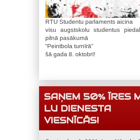
RTU Studentu parlaments aicina
visu augstskolu studentus piedal
pilnā pasākumā
“Peintbola turnīrā”
šā gada 8. oktobrī!
SAŅEM 50% ĪRES 
LU DIENESTA
VIESNĪCĀS!