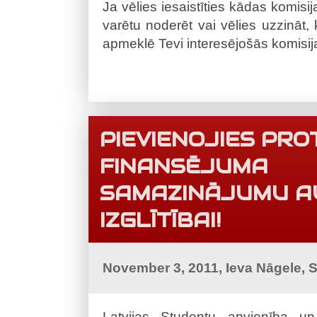
Ja vēlies iesaistīties kādas komisi
varētu noderēt vai vēlies uzzināt
apmeklē Tevi interesējošās komisija
PIEVIENOJIES PR
FINANSĒJUMA
SAMAZINĀJUMU A
IZGLĪTĪBAI!
November 3, 2011, Ieva Nāgele, 
Latvijas Studentu apvienība un 