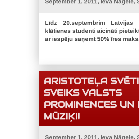
September 1, 2011, Ieva Nāgele,
Līdz 20.septembrim Latvijas U
klātienes studenti aicināti piete
ar iespēju saņemt 50% īres maksa
ARISTOTEĻA SVĒ
SVEIKS VALSTS
PROMINENCES UN I
MŪZIĶI!
September 1, 2011, Ieva Nāgele,