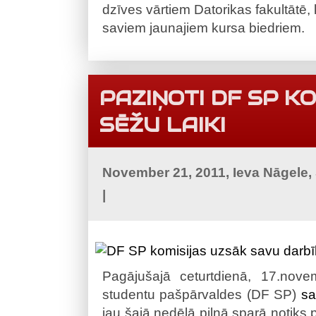
dzīves vārtiem Datorikas fakultātē, 
saviem jaunajiem kursa biedriem.
PAZIŅOTI DF SP K
SĒŽU LAIKI
November 21, 2011, Ieva Nāgele,
|
Pagājušajā ceturtdienā, 17.novem
studentu pašpārvaldes (DF SP)
s
jau šajā nedēļā pilnā sparā notiks