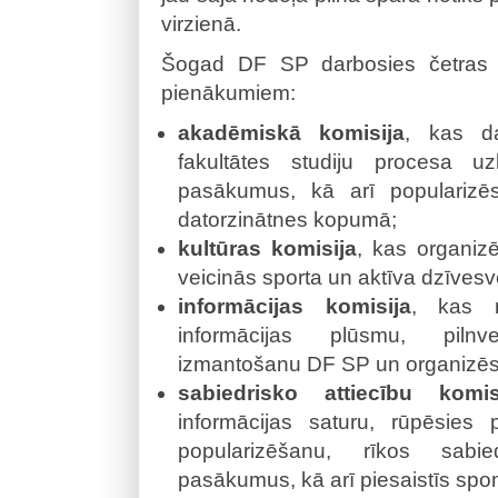
virzienā.
Šogad DF SP darbosies četras k
pienākumiem:
akadēmiskā komisija
, kas da
fakultātes studiju procesa uz
pasākumus, kā arī popularizē
datorzinātnes kopumā;
kultūras komisija
, kas organiz
veicinās sporta un aktīva dzīves
informācijas komisija
, kas n
informācijas plūsmu, pilnve
izmantošanu DF SP un organizēs
sabiedrisko attiecību komis
informācijas saturu, rūpēsie
popularizēšanu, rīkos sabie
pasākumus, kā arī piesaistīs s