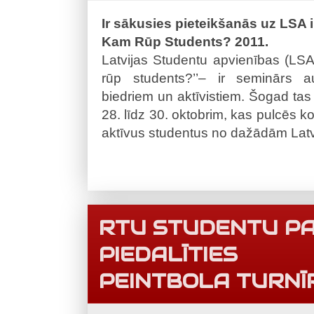
Ir sākusies pieteikšanās uz LSA
Kam Rūp Students? 2011.
Latvijas Studentu apvienības (LSA)
rūp students?’’– ir seminārs a
biedriem un aktīvistiem. Šogad tas 
28. līdz 30. oktobrim, kas pulcēs k
aktīvus studentus no dažādām Latv
RTU STUDENTU PA
PIEDALĪTIES
PEINTBOLA TURNĪ