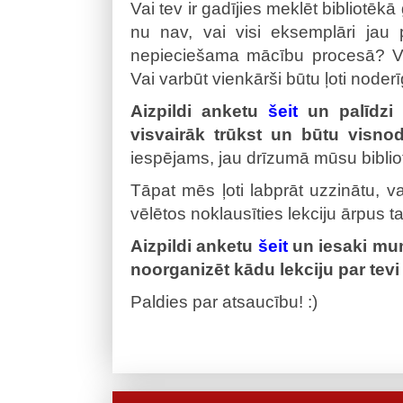
Vai tev ir gadījies meklēt bibliotēk
nu nav, vai visi eksemplāri jau 
nepieciešama mācību procesā? Vai v
Vai varbūt vienkārši būtu ļoti nod
Aizpildi anketu
šeit
un palīdzi
visvairāk trūkst un būtu visno
iespējams, jau drīzumā mūsu bibliot
Tāpat mēs ļoti labprāt uzzinātu, va
vēlētos noklausīties lekciju ārpus t
Aizpildi anketu
šeit
un iesaki mum
noorganizēt kādu lekciju par tevi
Paldies par atsaucību! :)