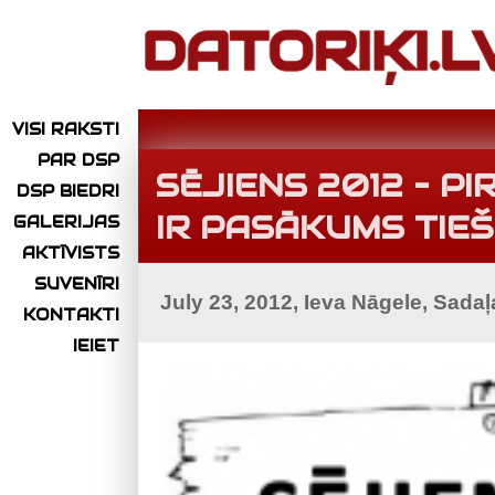
VISI RAKSTI
PAR DSP
SĒJIENS 2012 – P
DSP BIEDRI
IR PASĀKUMS TIEŠI
GALERIJAS
AKTĪVISTS
SUVENĪRI
July 23, 2012, Ieva Nāgele, Sada
KONTAKTI
IEIET