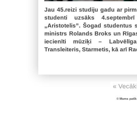
Jau 45.reizi studiju gadu ar pirm
studenti uzsāks 4.septembrī
„Aristotelis”. Šogad studentus s
ministrs Rolands Broks un Rīgas
iecienīti mūziķi – Labvēlīga
Transleiteris, Starmetis, kā arī 
« Vecāki
© Mums patīk 