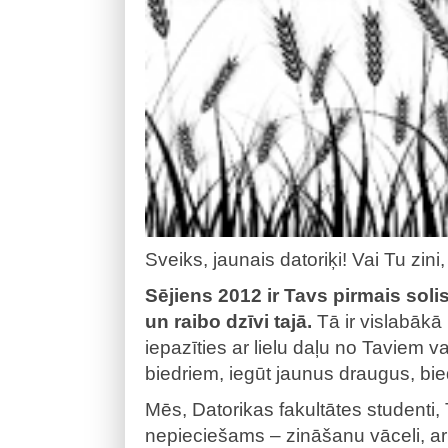
Sveiks, jaunais datoriķi! Vai Tu zini,
Sējiens 2012 ir Tavs pirmais solis,
un raibo dzīvi tajā.
Tā ir vislabākā 
iepazīties ar lielu daļu no Taviem 
biedriem, iegūt jaunus draugus, bie
Mēs, Datorikas fakultātes studenti,
nepieciešams – zināšanu vāceli, ar