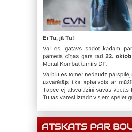
Ei Tu, jā Tu!
Vai esi gatavs sadot kādam pam
pametis cīņas gars tad
22. oktob
Mortal Kombat turnīrs DF.
Varbūt es tomēr nedaudz pārspīlēju
uzvarētājs tiks apbalvots ar mūžī
Tāpēc ej atsvaidzini savās vecās 
Tu tās varēsi izrādīt visiem spēlēt g
ATSKATS PAR BO