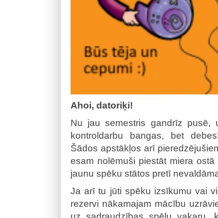
Ahoi, datoriķi!
Nu jau semestris gandrīz pusē,
kontroldarbu bangas, bet debesīs
Šādos apstākļos arī pieredzējušiem 
esam nolēmuši piestāt miera ostā un
jaunu spēku stātos pretī nevaldāmaja
Ja arī tu jūti spēku izsīkumu vai v
rezervi nākamajam mācību uzrāv
uz sadraudzības spēļu vakaru, ku