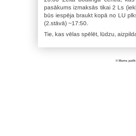
pasākums izmaksās tikai 2 Ls (iekļ
būs iespēja braukt kopā no LU plks
(2.stāvā) ~17:50.
Tie, kas vēlas spēlēt, lūdzu, aizpi
© Mums patīk 