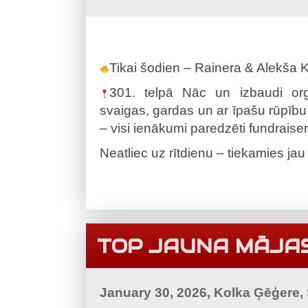
Tikai šodien – Rainera & Alekša 
301. telpā Nāc un izbaudi or
svaigas, gardas un ar īpašu rūpību
– visi ienākumi paredzēti fundrai
Neatliec uz rītdienu – tiekamies jau
TOP JAUNA MĀJA
January 30, 2026, Kolka Ģēģere,