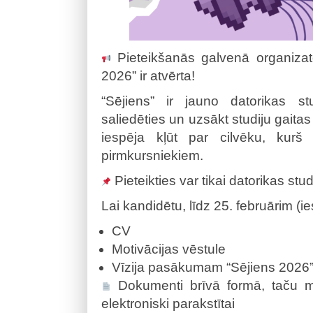
Pieteikšanās galvenā organiz
2026” ir atvērta!
“Sējiens” ir jauno datorikas st
saliedēties un uzsākt studiju gaitas 
iespēja kļūt par cilvēku, kurš
pirmkursniekiem.
Pieteikties var tikai datorikas stud
Lai kandidētu, līdz 25. februārim (ie
CV
Motivācijas vēstule
Vīzija pasākumam “Sējiens 2026
Dokumenti brīvā formā, taču mot
elektroniski parakstītai