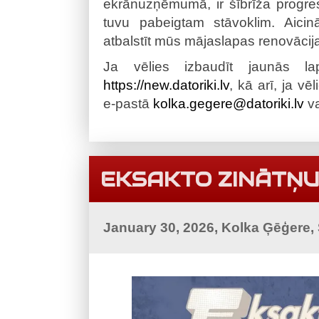
ekrānuzņēmumā, ir šībrīža progress
tuvu pabeigtam stāvoklim. Aicin
atbalstīt mūs mājaslapas renovācija
Ja vēlies izbaudīt jaunās l
https://new.datoriki.lv
, kā arī, ja vē
e-pastā
kolka.gegere@datoriki.lv
va
EKSAKTO ZINĀTŅU
January 30, 2026, Kolka Ģēģere,