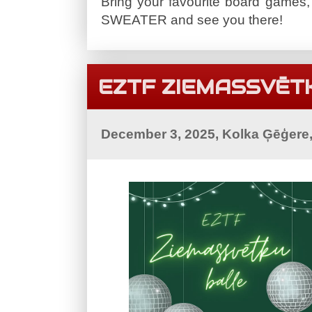
Bring your favourite board gam
SWEATER and see you there!
EZTF ZIEMASSVĒT
December 3, 2025, Kolka Ģēģere