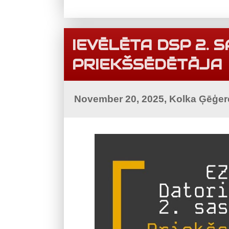
IEVĒLĒTA DSP 2.
PRIEKŠSĒDĒTĀJA
November 20, 2025, Kolka Ģēģer