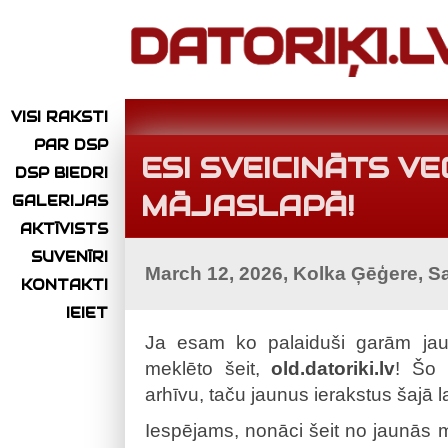
VISI RAKSTI
PAR DSP
ESI SVEICINĀTS V
DSP BIEDRI
MĀJASLAPĀ!
GALERIJAS
AKTĪVISTS
SUVENĪRI
March 12, 2026, Kolka Ģēģere, S
KONTAKTI
IEIET
Ja esam ko palaiduši garām jaun
meklēto šeit,
old.datoriki.lv
! Šo 
arhīvu, taču jaunus ierakstus šajā 
Iespējams, nonāci šeit no jaunās m