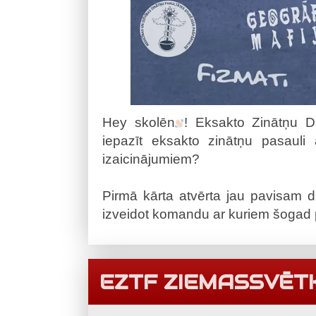
Hey skolēn
! Eksakto Zinātņu D
iepazīt eksakto zinātņu pasauli
izaicinājumiem?
Pirmā kārta atvērta jau pavisam d
izveidot komandu ar kuriem šogad 
EZTF ZIEMASSVĒT