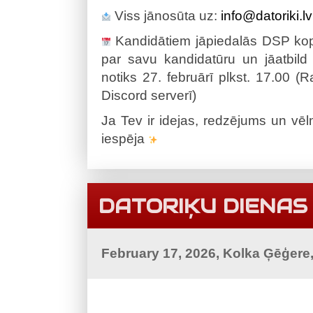
Viss jānosūta uz:
info@datoriki.lv
Kandidātiem jāpiedalās DSP kops
par savu kandidatūru un jāatbil
notiks 27. februārī plkst. 17.00 (
Discord serverī)
Ja Tev ir idejas, redzējums un vēl
iespēja
DATORIĶU DIENAS
February 17, 2026, Kolka Ģēģere