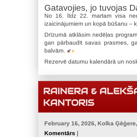
Gatavojies, jo tuvojas 
No 16. līdz 22. martam visa nedē
izaicinājumiem un kopā būšanu – ka
Drīzumā atklāsim nedēļas programm
gan pārbaudīt savas prasmes, gan 
balvām.
Rezervē datumu kalendārā un noska
RAINERA & ALEKŠ
KANTORIS
February 16, 2026, Kolka Ģēģere
Komentārs
|