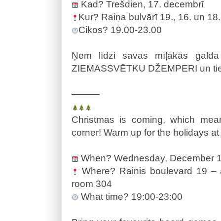
Kad? Trešdien, 17. decembrī
Kur? Raiņa bulvārī 19., 16. un 18. 
Cikos? 19.00-23.00
Ņem līdzi savas mīļākās gald
ZIEMASSVĒTKU DŽEMPERI un tiek
———
Christmas is coming, which mean
corner! Warm up for the holidays a
When? Wednesday, December 1
Where? Rainis boulevard 19 – a
room 304
What time? 19:00-23:00