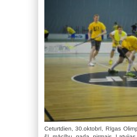
Ceturtdien, 30.oktobrī, Rīgas Olimp
šī mācību gada pirmais Latvijas 