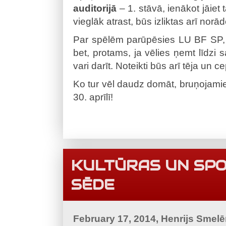
auditorijā
– 1. stāvā, ienākot jāiet t
vieglāk atrast, būs izliktas arī norā
Par spēlēm parūpēsies LU BF SP, 
bet, protams, ja vēlies ņemt līdzi s
vari darīt. Noteikti būs arī tēja un c
Ko tur vēl daudz domāt, bruņojamie
30. aprīlī!
KULTŪRAS UN SPO
SĒDE
February 17, 2014, Henrijs Smel