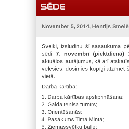
SĒDE
November 5, 2014, Henrijs Smel
Sveiki, izsludinu šī sasaukuma pē
sēdi
7. novembrī (piektdienā)
aktuālos jautājumus, kā arī atskatī
vēlēsies, dosimies kopīgi atzīmēt
vietā.
Darba kārtība:
Darba kārtības apstiprināšana;
Galda tenisa turnīrs;
Orientēšanās;
Pasākums Timā Mintā;
Ziemassvētku balle;