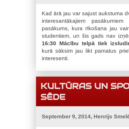
Kad ārā jau var sajust aukstuma dv
interesantākajiem pasākumiem
pasākums, kura rīkošana jau vair
studentiem, un šis gads nav iz
16:30 Mācību telpā tiek izslud
kurā sāksim jau likt pamatus priekš
interesenti.
KULTŪRAS UN SPO
SĒDE
September 9, 2014, Henrijs Smel