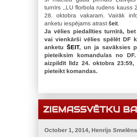
turnīrs ,,LU florbola rudens kauss 2
28. oktobra vakaram. Vairāk inf
anketu iespējams atrast
šeit
.
Ja vēlies piedalīties turnīrā, b
vai vienkārši vēlies spēlēt DF 
anketu
ŠEIT
, un ja savāksies p
pieteiksim komandu/as no DF.
aizpildīt līdz 24. oktobra 23:59,
pieteikt komandas.
ZIEMASSVĒTKU BA
October 1, 2014, Henrijs Smelēn