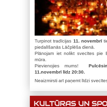
Turpinot tradīcijas
11. novembrī
ti
piedalīšanās Lāčplēša dienā.
Plānojam iet nolikt svecītes pie 
mūra.
Pievienojies mums!
Pulcēs
11.novembrī līdz 20:30.
Neaizmirsti arī paņemt līdzi svecīte
KULTŪRAS UN SPO