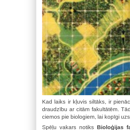
Kad laiks ir kļuvis siltāks, ir pienā
draudzību ar citām fakultātēm. Tā
ciemos pie biologiem, lai kopīgi uz
Spēļu vakars notiks
Bioloģijas f