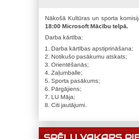
Nākošā Kultūras un sporta komisi
18:00 Microsoft Mācību telpā.
Darba kārtība:
Darba kārtības apstiprināšana;
Notikušo pasākumu atskats;
Orientēšanās;
Zaļumballe;
Sporta pasākums;
Pārgājiens;
LU Māja;
Citi jautājumi.
SPĒĻU VAKARS PIE