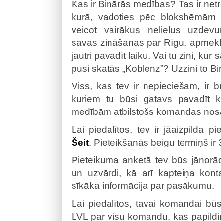
Kas ir Binārās medības? Tas ir net
kurā, vadoties pēc blokshēmām
veicot vairākus nelielus uzdev
savas zināšanas par Rīgu, apmeklē
jautri pavadīt laiku. Vai tu zini, kur 
pusi skatās „Koblenz”? Uzzini to B
Viss, kas tev ir nepieciešam, ir br
kuriem tu būsi gatavs pavadīt k
medībām atbilstošs komandas no
Lai piedalītos, tev ir jāaizpilda p
Šeit
. Pieteikšanās beigu termiņš ir 
Pieteikuma anketā tev būs jānorā
un uzvārdi, kā arī kapteiņa konta
sīkāka informācija par pasākumu.
Lai piedalītos, tavai komandai bū
LVL par visu komandu, kas papild