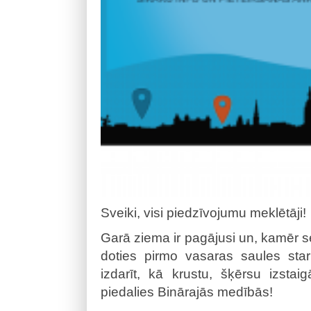
Sveiki, visi piedzīvojumu meklētāji!
Garā ziema ir pagājusi un, kamēr sesi
doties pirmo vasaras saules sta
izdarīt, kā krustu, šķērsu izstai
piedalies Binārajās medībās!