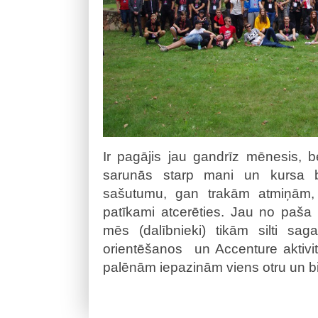
Ir pagājis jau gandrīz mēnesis, b
sarunās starp mani un kursa b
sašutumu, gan trakām atmiņām, k
patīkami atcerēties. Jau no paša p
mēs (dalībnieki) tikām silti sag
orientēšanos un Accenture aktivi
palēnām iepazinām viens otru un bi