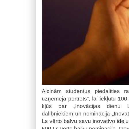
Aicinām studentus piedalīties r
uzņēmēja portrets”, lai iekļūtu 100
kļūs par „Inovācijas dienu La
dalībniekiem un nominācijā „Inov
Ls vērto balvu savu inovatīvo ideju
500 Ls vērto balvu nominācijā „Ino