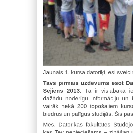
Jaunais 1. kursa datoriķi, esi sveici
Tavs pirmais uzdevums esot Dato
Sējiens 2013.
Tā ir vislabākā ie
dažādu noderīgu informāciju un i
vairāk nekā 200 topošajiem kursa
biedrus un palīgus studijās. Šis p
Mēs, Datorikas fakultātes Studēj
kas Tev nepieciešams – zināšanu v