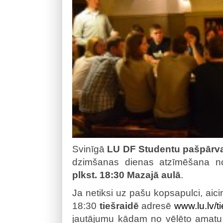
Svinīgā
LU DF Studentu pašpārva
dzimšanas dienas atzīmēšana n
plkst. 18:30 Mazajā aulā
.
Ja netiksi uz pašu kopsapulci, aici
18:30
tiešraidē
adresē
www.lu.lv/t
jautājumu kādam no vēlēto amatu ka