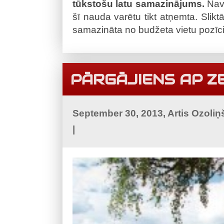
tūkstošu latu samazinājums.
Nav 
šī nauda varētu tikt atņemta. Slik
samazināta no budžeta vietu pozīci
PĀRGĀJIENS AP Z
September 30, 2013, Artis Ozoliņ
|