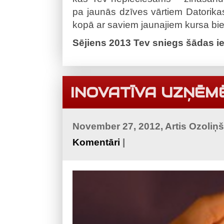
pa jaunās dzīves vārtiem Datorikas 
kopā ar saviem jaunajiem kursa bi
Sējiens 2013 Tev sniegs šādas i
INOVATĪVA UZŅĒM
November 27, 2012, Artis Ozoliņ
Komentāri
|