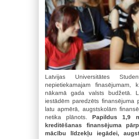
Latvijas Universitātes Stu
nepietiekamajam finasējumam, kas
nākamā gada valsts budžetā. Lai
iestādēm paredzēts finansējuma pa
latu apmērā, augstskolām finansē
netika plānots.
Papildus 1,9 m
kreditēšanas finansējuma pārpa
mācību līdzekļu iegādei, augst