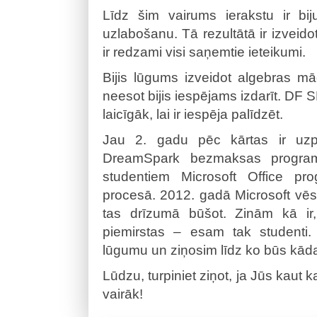
Līdz šim vairums ierakstu ir bi
uzlabošanu. Tā rezultātā ir izveid
ir redzami visi saņemtie ieteikumi.
Bijis lūgums izveidot algebras mā
neesot bijis iespējams izdarīt. DF 
laicīgāk, lai ir iespēja palīdzēt.
Jau 2. gadu pēc kārtas ir uzpel
DreamSpark bezmaksas program
studentiem Microsoft Office pro
procesā. 2012. gadā Microsoft vēs
tas drīzumā būšot. Zinām kā i
piemirstas – esam tak studenti. 
lūgumu un ziņosim līdz ko būs kāda
Lūdzu, turpiniet ziņot, ja Jūs kaut
vairāk!