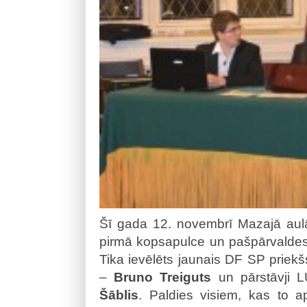
Šī gada 12. novembrī Mazajā aul
pirmā kopsapulce un pašpārvaldes
Tika ievēlēts jaunais DF SP priek
–
Bruno Treiguts
un pārstāvji
Šāblis
. Paldies visiem, kas to a