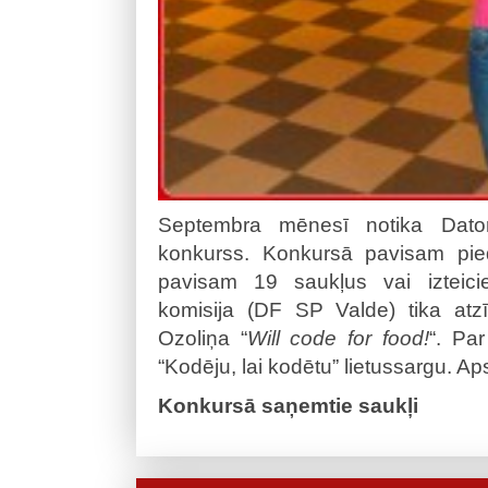
Septembra mēnesī notika Datori
konkurss. Konkursā pavisam pieda
pavisam 19 saukļus vai izteici
komisija (DF SP Valde) tika atz
Ozoliņa “
Will code for food!
“. Pa
“Kodēju, lai kodētu” lietussargu. A
Konkursā saņemtie saukļi