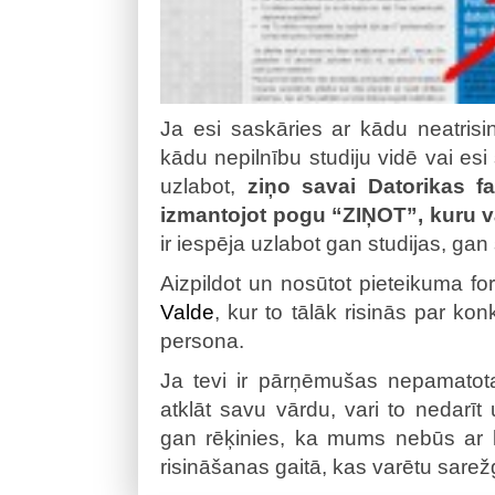
Ja esi saskāries ar kādu neatrisi
kādu nepilnību studiju vidē vai esi
uzlabot,
ziņo savai Datorikas fa
izmantojot pogu “ZIŅOT”, kuru va
ir iespēja uzlabot gan studijas, gan s
Aizpildot un nosūtot pieteikuma f
Valde
, kur to tālāk risinās par ko
persona.
Ja tevi ir pārņēmušas nepamatota
atklāt savu vārdu, vari to nedarīt
gan rēķinies, ka mums nebūs ar k
risināšanas gaitā, kas varētu sarežģ