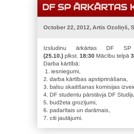
DF SP ĀRKĀRTAS
October 22, 2012, Artis Ozoliņš,
Izsludinu ārkārtas DF 
(25.10.)
plkst.
18:30
Mācību telpā
3
Darba kārtībā:
1. iesniegumi,
2. darba kārtības apstiprināšana,
3. balsu skaitīšanas komisijas izvei
4. DF studentu pārstāvja DF Stud
5. budžeta grozījumi,
6. padarītais un darāmais,
7. citi jautājumi.