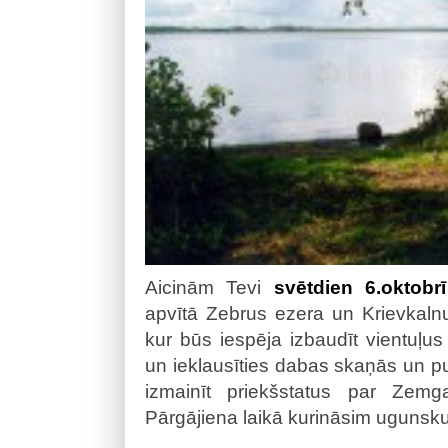
Aicinām Tevi
svētdien 6.oktobrī
apvītā Zebrus ezera un Krievkal
kur būs iespēja izbaudīt vientuļ
un ieklausīties dabas skaņās un put
izmainīt priekšstatus par Zemg
Pārgājiena laikā kurināsim uguns