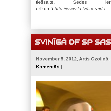
tiešsaitē. Sēdes ie
drīzumā
http://www.lu.lv/tiesraide.
SVINĪGĀ DF SP SA
November 5, 2012, Artis Ozoliņš
Komentāri
|