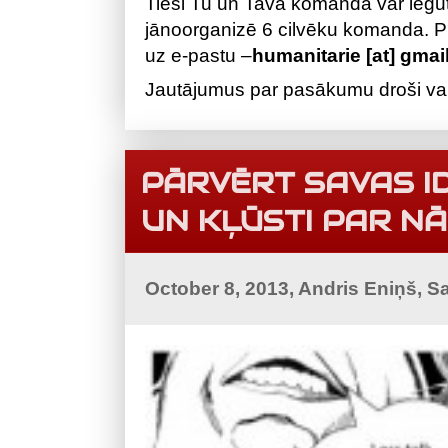
Tieši Tu un Tava komanda var iegūt g
jānoorganizē 6 cilvēku komanda. Pi
uz e-pastu –
humanitarie [at] gma
Jautājumus par pasākumu droši va
PĀRVĒRT SAVAS I
UN KĻŪSTI PAR N
October 8, 2013, Andris Eniņš, S