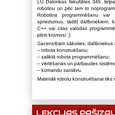
LU Datorikas fakultātes 345. telpa.
robotiņu un pēc tam to noprogra
Robotiņa programmēšanu var vie
spriedumus, tādēļ dalībniekiem, k
C++ vai citas valodas programmē
plinti krūmos! :)
Sacensībām sākoties, dalībniekus s
– robota konstruēšanu;
– saliktā robota programmēšanu;
– vērtēšanas un pārbaudes sistēm
– komandu sastāvu.
Materiāli robotu konstruēšanai tiks 
LEKCIJAS PAŠIZA