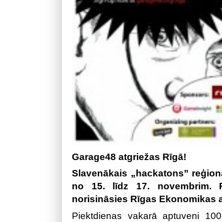
Garage48 atgriežas Rīgā!
Slavenākais „hackatons” reģionā
no 15. līdz 17. novembrim. P
norisināsies Rīgas Ekonomikas 
Piektdienas vakarā aptuveni 100 d