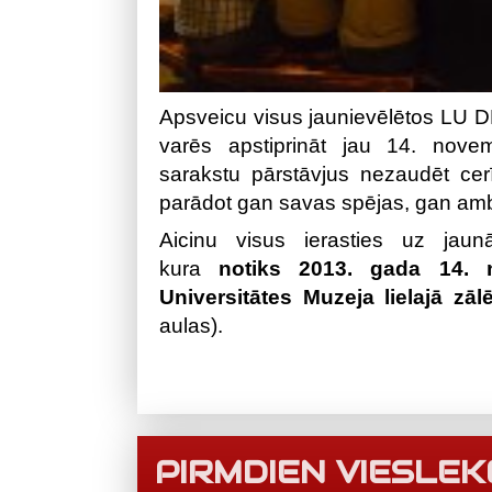
Apsveicu visus jaunievēlētos LU D
varēs apstiprināt jau 14. novem
sarakstu pārstāvjus nezaudēt cer
parādot gan savas spējas, gan amb
Aicinu visus ierasties uz jau
kura
notiks 2013. gada 14. n
Universitātes Muzeja lielajā zāl
aulas).
PIRMDIEN VIESLEK