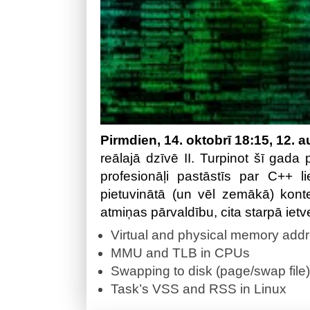
Pirmdien, 14. oktobrī 18:15, 12. au
reālajā dzīvē II. Turpinot šī gada 
profesionāļi pastāstīs par C++ l
pietuvinātā (un vēl zemākā) kon
atmiņas pārvaldību, cita starpā iet
Virtual and physical memory add
MMU and TLB in CPUs
Swapping to disk (page/swap file)
Task’s VSS and RSS in Linux