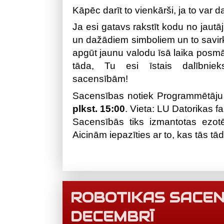
Kāpēc darīt to vienkārši, ja to var d
Ja esi gatavs rakstīt kodu no jaut
un dažādiem simboliem un to savir
apgūt jaunu valodu īsā laika posm
tāda, Tu esi īstais dalībnie
sacensībām!
Sacensības notiek Programmētāju
plkst. 15:00
. Vieta: LU Datorikas fa
Sacensībās tiks izmantotas ezot
Aicinām iepazīties ar to, kas tās tād
ROBOTIKAS SACENS
DECEMBRĪ