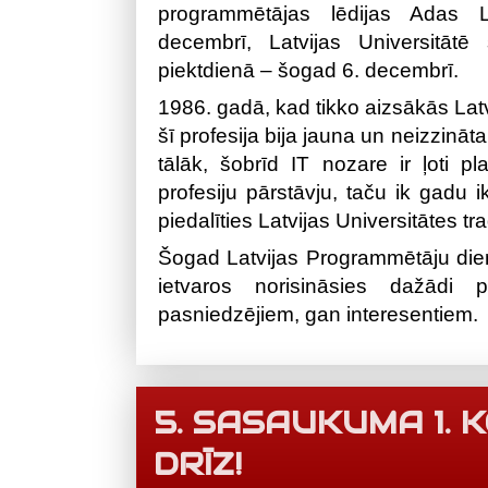
programmētājas lēdijas Adas L
decembrī, Latvijas Universitātē
piektdienā – šogad 6. decembrī.
1986. gadā, kad tikko aizsākās Latv
šī profesija bija jauna un neizzināt
tālāk, šobrīd IT nozare ir ļoti 
profesiju pārstāvju, taču ik gadu i
piedalīties Latvijas Universitātes t
Šogad Latvijas Programmētāju diena
ietvaros norisināsies dažādi
pasniedzējiem, gan interesentiem.
5. SASAUKUMA 1.
DRĪZ!