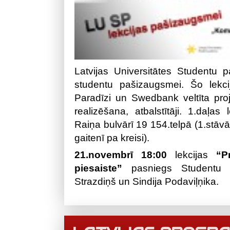
Latvijas Universitātes Studentu 
studentu pašizaugsmei. Šo lekci
Paradīzi un Swedbank veltīta pro
realizēšana, atbalstītāji. 1.daļa
Raiņa bulvārī 19 154.telpā (1.stāvā
gaitenī pa kreisi).
21.novembrī
18:00
lekcijas
“P
piesaiste”
pasniegs Studentu P
Strazdiņš un Sindija Podaviļņika.