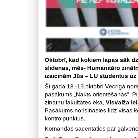
Oktobrī, kad kokiem lapas sāk dzelt
slidenas, mēs- Humanitāro zināt
izaicinām Jūs – LU studentus uz 
Šī gada 18.-19.oktobrī Vecrīgā nori
pasākums „Nakts orientēšanās”. P
zinātņu fakultātes ēka,
Visvalža iel
Pasākums norisināsies līdz visas 
kontrolpunktus.
Komandas sacentāties par galveno 