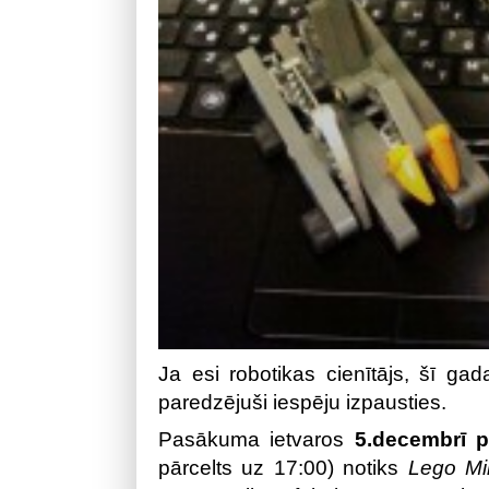
Ja esi robotikas cienītājs, šī g
paredzējuši iespēju izpausties.
Pasākuma ietvaros
5.decembrī pl
pārcelts uz 17:00) notiks
Lego Mi