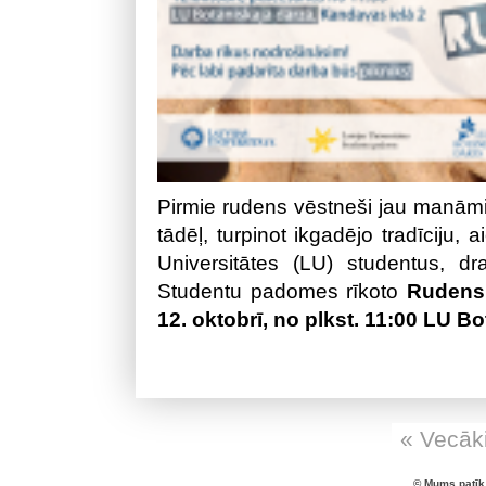
Pirmie rudens vēstneši jau manāmi 
tādēļ, turpinot ikgadējo tradīciju, 
Universitātes (LU) studentus, 
Studentu padomes rīkoto
Rudens 
12. oktobrī, no plkst. 11:00 LU B
« Vecāki
© Mums patīk 