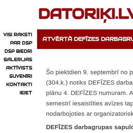
VISI RAKSTI
ATVĒRTĀ DEFĪZES DARBAGR
PAR DSP
DSP BIEDRI
GALERIJAS
AKTĪVISTS
Šo piektdien 9. septembrī no p
SUVENĪRI
(304.k.) notiks DEFĪZES darba
KONTAKTI
plānu 4. DEFĪZES numuram. Aici
IEIET
semestrī iesaistīties avīzes t
nodarbojoties ar organizatoris
DEFĪZES darbagrupas sapulc