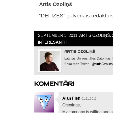
Artis Ozoliņš
“DEFĪZES” galvenais redaktor
SEPTEMBER 5, 2011, ARTIS OZOLIŅŠ, 
INTERESANTI
| ,
ARTIS OZOLIŅŠ
Latvijas Universitātes Datorikas
Seko man Tviterī:
@ArtisOzolins
KOMENTĀRI
Alan Fish
01.11.2011.
Greetings,
My company is willing and abl