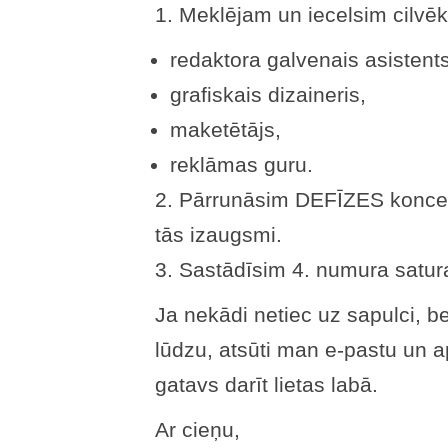
1. Meklējam un iecelsim cilvē
redaktora galvenais asistents
grafiskais dizaineris,
maketētājs,
reklāmas guru.
2. Pārrunāsim DEFĪZES koncepc
tās izaugsmi.
3. Sastādīsim 4. numura satu
Ja nekādi netiec uz sapulci, b
lūdzu, atsūti man e-pastu un a
gatavs darīt lietas labā.
Ar cieņu,