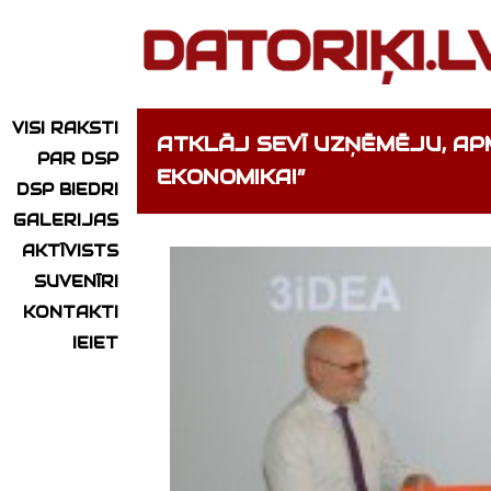
VISI RAKSTI
ATKLĀJ SEVĪ UZŅĒMĒJU, A
PAR DSP
EKONOMIKA!”
DSP BIEDRI
GALERIJAS
AKTĪVISTS
SUVENĪRI
KONTAKTI
IEIET