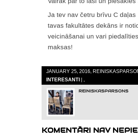
Vairāk par to lasi un piesakies
Ja tev nav četru brīvu C daļas
tavas fakultātes dekāns ir not
veicināšanai un vari piedalītie
maksas!
JANUARY 25, 2016, REINISKASPARSON
INTERESANTI
| ,
REINISKASPARSONS
KOMENTĀRI NAV NEPIE