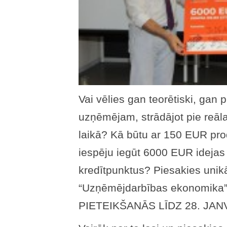
Vai vēlies gan teorētiski, gan 
uzņēmējam, strādājot pie reāla
laikā? Kā būtu ar 150 EUR prod
iespēju iegūt 6000 EUR idejas
kredītpunktus? Piesakies uni
“Uzņēmējdarbības ekonomika”! 
PIETEIKŠANĀS LĪDZ 28. JAN