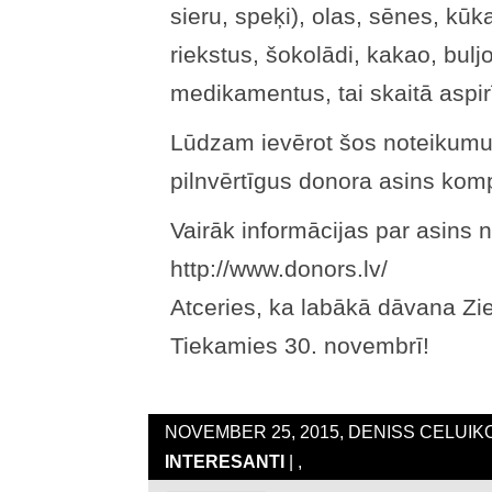
sieru, speķi), olas, sēnes, kūk
riekstus, šokolādi, kakao, buljo
medikamentus, tai skaitā aspir
Lūdzam ievērot šos noteikumus
pilnvērtīgus donora asins kom
Vairāk informācijas par asins
http://www.donors.lv/
Atceries, ka labākā dāvana Zi
Tiekamies 30. novembrī!
NOVEMBER 25, 2015, DENISS CELUIKO
INTERESANTI
| ,