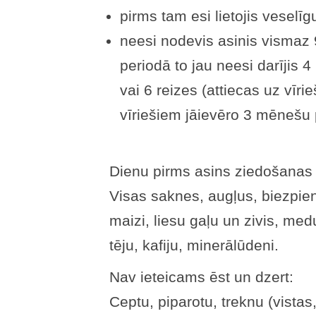
pirms tam esi lietojis veselī
neesi nodevis asinis vismaz
periodā to jau neesi darījis 4
vai 6 reizes (attiecas uz vīri
vīriešiem jāievēro 3 mēnešu
Dienu pirms asins ziedošanas 
Visas saknes, augļus, biezpienu
maizi, liesu gaļu un zivis, med
tēju, kafiju, minerālūdeni.
Nav ieteicams ēst un dzert:
Ceptu, piparotu, treknu (vistas,