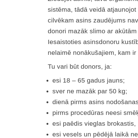
sistēma, tādā veidā atjaunojo
cilvēkam asins zaudējums nav k
donori mazāk slimo ar akūtām
Iesaistoties asinsdonoru kustīb
nelaimē nonākušajiem, kam ir
Tu vari būt donors, ja:
esi 18 – 65 gadus jauns;
sver ne mazāk par 50 kg;
dienā pirms asins nodošanas 
pirms procedūras neesi smēķ
esi paēdis vieglas brokastis, i
esi vesels un pēdējā laikā ne