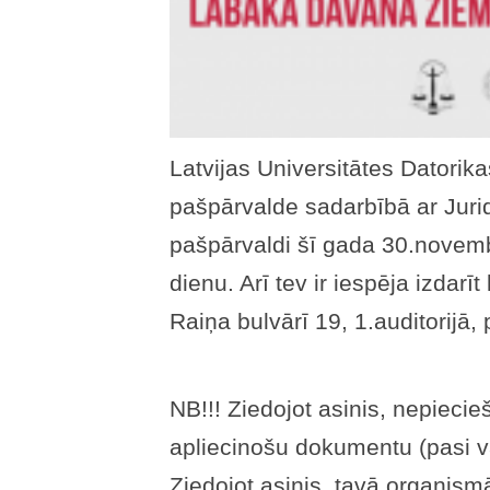
Latvijas Universitātes Datorik
pašpārvalde sadarbībā ar Juri
pašpārvaldi šī gada 30.novemb
dienu. Arī tev ir iespēja izdarī
Raiņa bulvārī 19, 1.auditorijā, 
NB!!! Ziedojot asinis, nepieci
apliecinošu dokumentu (pasi va
Ziedojot asinis, tavā organism