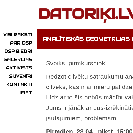
VISI RAKSTI
ANALĪTISKĀS ĢEOMETRIJAS 
PAR DSP
DSP BIEDRI
GALERIJAS
Sveiks, pirmkursniek!
AKTĪVISTS
Redzot cilvēku satraukumu anal
SUVENĪRI
KONTAKTI
cilvēks, kas ir ar mieru palīdz
IEIET
Līdz ar to šis nebūs mācībuvak
Jums ir jānāk ar pus-izrēķinā
jautājumiem, problēmām.
Pirmdien, 23.04. plkst. 15:0