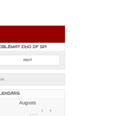
OBLĒMA? ZIŅO DF SP!
LENDĀRS
Augusts
1
2