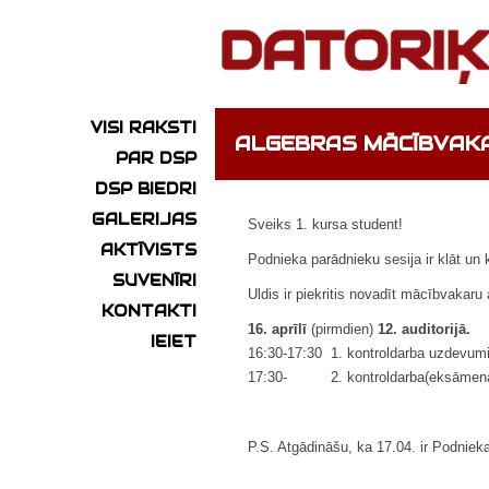
VISI RAKSTI
ALGEBRAS MĀCĪBVAK
PAR DSP
DSP BIEDRI
GALERIJAS
Sveiks 1. kursa student!
AKTĪVISTS
Podnieka parādnieku sesija ir klāt un
SUVENĪRI
Uldis ir piekritis novadīt mācībvakaru 
KONTAKTI
16.
aprīlī
(pirmdien)
12. auditorijā.
IEIET
16:30-17:30 1. kontroldarba uzdevum
17:30- 2. kontroldarba(eksāmena
P.S. Atgādināšu, ka 17.04. ir Podnie