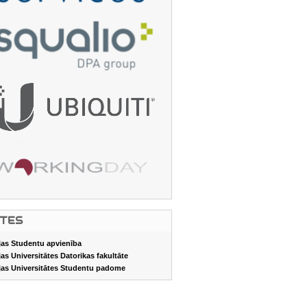
ITES
jas Studentu apvienība
jas Universitātes Datorikas fakultāte
jas Universitātes Studentu padome