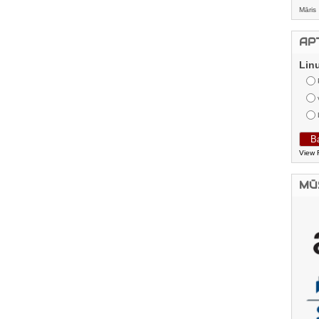
Māris
AP
Lin
View 
MŪ