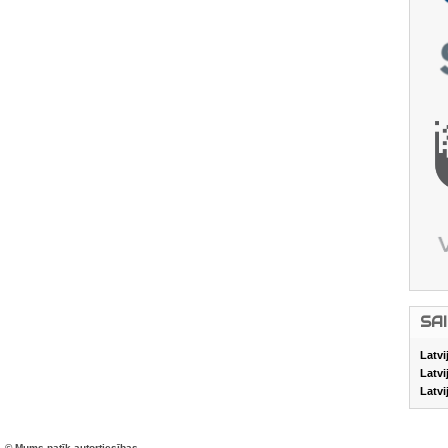
SA
Latvi
Latvi
Latvi
© Mums patīk autortiesības