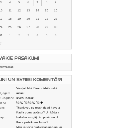
3
4
5
6
7
8
9
10
11
12
13
14
15
16
17
18
19
20
21
22
23
24
25
26
27
28
29
30
31
1
2
3
4
5
6
7
VĀKIE PASĀKUMI
nformācijas
UNI UN SVAIGI KOMENTĀRI
Viss ļoti labi. Daudz labāk nekā
 Ģēģere
karstmaizīšu
uzturu!
e Bogdane
Izvirzu Kolku!
la Ali
𓌜ඞ 𓌱ඞ 𓌏ඞ 𓌜ඞ 𓌱ඞ 𓌏ඞ �
afts
Thank you so much dear! have a
nice day
Kad ir doma atkārtot? Un kāda ir
lapu
aptuvenā dalī
Hahaha - uzgāju šo postu un tā
dātājs
sasmējos. Četr
Kur ir pieteikuma forma?
Mari, ja tev ir problemas paruna, ar