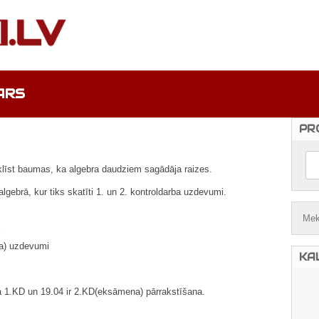
ARS
PR
 klīst baumas, ka algebra daudziem sagādāja raizes.
algebrā, kur tiks skatīti 1. un 2. kontroldarba uzdevumi.
i
) uzdevumi
KA
ka 1.KD un 19.04 ir 2.KD(eksāmena) pārrakstīšana.