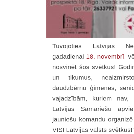
Tuvojoties Latvijas Ne
gadadienai
18. novembrī
, v
nosvinēt šos svētkus! Godin
un tikumus, neaizmirsto
daudzbērnu ģimenes, senio
vajadzībām, kuriem nav, 
Latvijas Samariešu apvie
jauniešu komandu organizē 
VISI Latvijas valsts svētkus!”