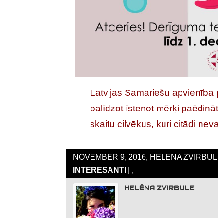
Latvijas Samariešu apvienība 
palīdzot īstenot mērķi paēdināt 
skaitu cilvēkus, kuri citādi nev
NOVEMBER 9, 2016, HELĒNA ZVIRBULE
INTERESANTI
| ,
HELĒNA ZVIRBULE