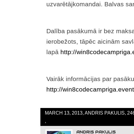
uzvarētājkomandai. Balvas sa
Dalība pasākumā ir bez maksas
ierobežots, tāpēc aicinām savla
lapā
http://win8codecampriga.
Vairāk informācijas par pasāk
http://win8codecampriga.event
MARCH 13, 2013, ANDRIS PAKULIS, 2
,
ANDRIS PAKULIS