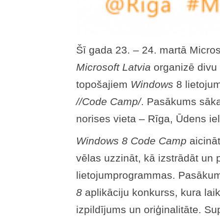
Šī gada 23. – 24. martā Micros
Microsoft Latvia
organizē divu
topošajiem
Windows
8 lietoju
//Code Camp/
. Pasākums sākas
norises vieta – Rīga, Ūdens ie
Windows 8 Code Camp
aicinā
vēlas uzzināt, kā izstrādāt un
lietojumprogrammas. Pasākuma
8
aplikāciju konkurss, kura laikā
izpildījums un oriģinalitāte. S