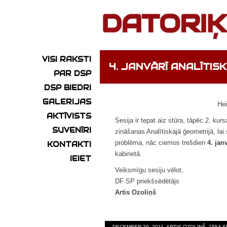
VISI RAKSTI
4. JANVĀRĪ ANALĪTI
PAR DSP
DSP BIEDRI
GALERIJAS
Hei
AKTĪVISTS
Sesija ir tepat aiz stūra, tāpēc 2. kur
SUVENĪRI
zināšanas Analītiskajā ģeometrijā, la
problēma, nāc ciemos trešdien
4. jan
KONTAKTI
kabinetā.
IEIET
Veiksmīgu sesiju vēlot,
DF SP priekšsēdētājs
Artis Ozoliņš
DECEMBER 29, 2011, ARTIS OZOLIŅŠ, 1554 