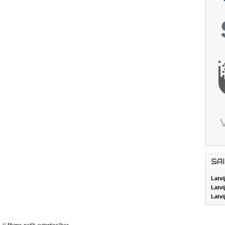
SA
Latvi
Latvi
Latvi
© Mums patīk autortiesības