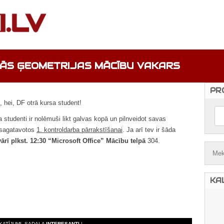
SKĀS ĢEOMETRIJAS MĀCĪBU VAKARS
PR
, hei, DF otrā kursa student!
sa studenti ir nolēmuši likt galvas kopā un pilnveidot savas
i sagatavotos
1. kontroldarba pārrakstīšanai
. Ja arī tev ir šāda
vārī plkst. 12:30 “Microsoft Office” Mācību telpā
304.
KA
SKATĪJUMI, SADAĻA
INTERESANTI
| ,