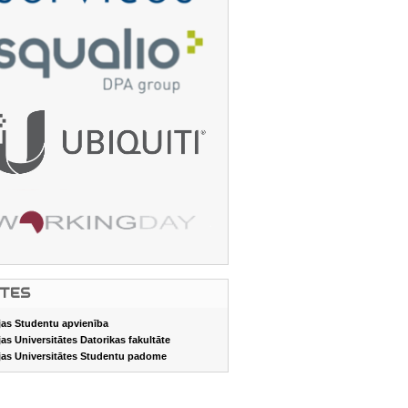
ITES
jas Studentu apvienība
jas Universitātes Datorikas fakultāte
jas Universitātes Studentu padome