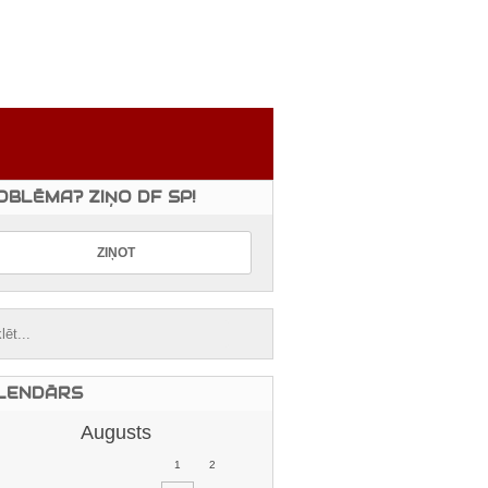
OBLĒMA? ZIŅO DF SP!
LENDĀRS
Augusts
1
2