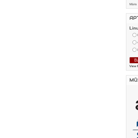
Māris
AP
Lin
View 
MŪ