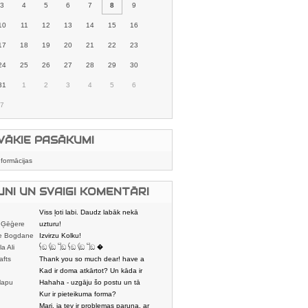
3
4
5
6
7
8
9
10
11
12
13
14
15
16
17
18
19
20
21
22
23
24
25
26
27
28
29
30
31
1
2
3
4
5
6
7
VĀKIE PASĀKUMI
nformācijas
UNI UN SVAIGI KOMENTĀRI
Viss ļoti labi. Daudz labāk nekā
 Ģēģere
karstmaizīšu
uzturu!
e Bogdane
Izvirzu Kolku!
la Ali
𓌜ඞ 𓌱ඞ 𓌏ඞ 𓌜ඞ 𓌱ඞ 𓌏ඞ �
afts
Thank you so much dear! have a
nice day
Kad ir doma atkārtot? Un kāda ir
lapu
aptuvenā dalī
Hahaha - uzgāju šo postu un tā
dātājs
sasmējos. Četr
Kur ir pieteikuma forma?
Mari, ja tev ir problemas paruna, ar