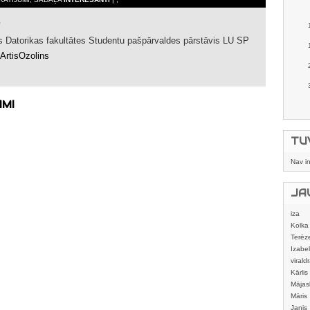
es Datorikas fakultātes Studentu pašpārvaldes pārstāvis LU SP
rtisOzolins
AMI
TU
Nav i
JA
iza
Kolka
Terēz
Izabel
viraldr
Kārlis
Mājas
izstrā
Māris
Janis